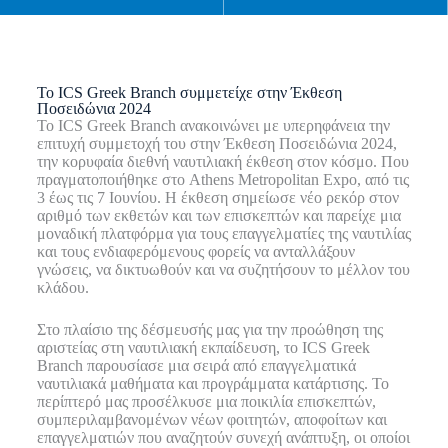
Το ICS Greek Branch συμμετείχε στην Έκθεση
Ποσειδώνια 2024
Το ICS Greek Branch ανακοινώνει με υπερηφάνεια την
επιτυχή συμμετοχή του στην Έκθεση Ποσειδώνια 2024,
την κορυφαία διεθνή ναυτιλιακή έκθεση στον κόσμο. Που
πραγματοποιήθηκε στο Athens Metropolitan Expo, από τις
3 έως τις 7 Ιουνίου. Η έκθεση σημείωσε νέο ρεκόρ στον
αριθμό των εκθετών και των επισκεπτών και παρείχε μια
μοναδική πλατφόρμα για τους επαγγελματίες της ναυτιλίας
και τους ενδιαφερόμενους φορείς να ανταλλάξουν
γνώσεις, να δικτυωθούν και να συζητήσουν το μέλλον του
κλάδου.
Στο πλαίσιο της δέσμευσής μας για την προώθηση της
αριστείας στη ναυτιλιακή εκπαίδευση, το ICS Greek
Branch παρουσίασε μια σειρά από επαγγελματικά
ναυτιλιακά μαθήματα και προγράμματα κατάρτισης. Το
περίπτερό μας προσέλκυσε μια ποικιλία επισκεπτών,
συμπεριλαμβανομένων νέων φοιτητών, αποφοίτων και
επαγγελματιών που αναζητούν συνεχή ανάπτυξη, οι οποίοι