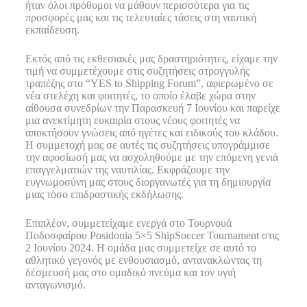
ήταν όλοι πρόθυμοι να μάθουν περισσότερα για τις
προσφορές μας και τις τελευταίες τάσεις στη ναυτική
εκπαίδευση.
Εκτός από τις εκθεσιακές μας δραστηριότητες, είχαμε την
τιμή να συμμετέχουμε στις συζητήσεις στρογγυλής
τραπέζης στο “YES to Shipping Forum”, αφιερωμένο σε
νέα στελέχη και φοιτητές, το οποίο έλαβε χώρα στην
αίθουσα συνεδρίων την Παρασκευή 7 Ιουνίου και παρείχε
μια ανεκτίμητη ευκαιρία στους νέους φοιτητές να
αποκτήσουν γνώσεις από ηγέτες και ειδικούς του κλάδου.
Η συμμετοχή μας σε αυτές τις συζητήσεις υπογράμμισε
την αφοσίωσή μας να ασχοληθούμε με την επόμενη γενιά
επαγγελματιών της ναυτιλίας. Εκφράζουμε την
ευγνωμοσύνη μας στους διοργανωτές για τη δημιουργία
μιας τόσο επιδραστικής εκδήλωσης.
Επιπλέον, συμμετείχαμε ενεργά στο Τουρνουά
Ποδοσφαίρου Posidonia 5×5 ShipSoccer Tournament στις
2 Ιουνίου 2024. Η ομάδα μας συμμετείχε σε αυτό το
αθλητικό γεγονός με ενθουσιασμό, αντανακλώντας τη
δέσμευσή μας στο ομαδικό πνεύμα και τον υγιή
ανταγωνισμό.