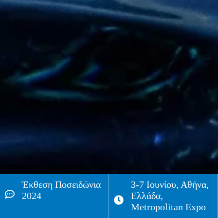
Έκθεση Ποσειδώνια
3-7 Iουνίου, Αθήνα,
2024
Ελλάδα,
Metropolitan Expo