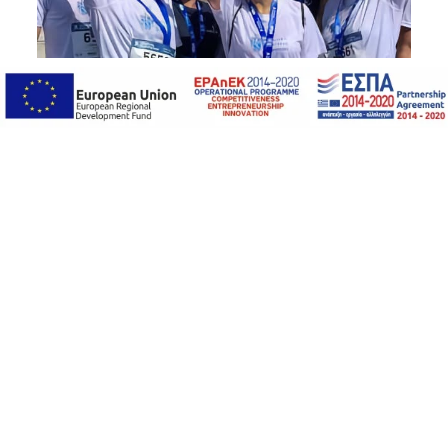
ICS Greek Branch participated at
the Posidonia Running Event 2022
ICS Greek Branch participated at the Posidonia
Running Event on the occasion of the Posidonia
th
Exhibition 2022. The event took place on Sunday 5
of June in Piraeus, highlighting the importance of the
Greek shipping capital for the global maritime
community.
The streets of Piraeus welcomed more than 1500
international and local running fanatics from the
shipping industry to join forces and run for a good
cause. Proceeds of the race were again donated to the
Municipality of Piraeus and the Public Benefit
Municipal Corporation of Piraeus.
Staff and Members of the Greek Branch run at the
5km race and enjoyed the event!